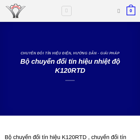
Skip
0
to
content
CHUYỂN ĐỔI TÍN HIỆU ĐIỆN
,
HƯỚNG DẪN - GIẢI PHÁP
Bộ chuyển đổi tín hiệu nhiệt độ
K120RTD
Bộ chuyển đổi tín hiệu K120RTD , chuyển đổi tín