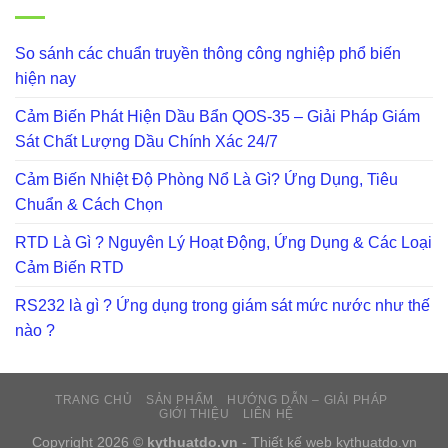
So sánh các chuẩn truyền thông công nghiệp phổ biến
hiện nay
Cảm Biến Phát Hiện Dầu Bẩn QOS-35 – Giải Pháp Giám
Sát Chất Lượng Dầu Chính Xác 24/7
Cảm Biến Nhiệt Độ Phòng Nổ Là Gì? Ứng Dụng, Tiêu
Chuẩn & Cách Chọn
RTD Là Gì ? Nguyên Lý Hoạt Động, Ứng Dụng & Các Loại
Cảm Biến RTD
RS232 là gì ? Ứng dụng trong giám sát mức nước như thế
nào ?
TRANG CHỦ
SẢN PHẨM
HƯỚNG DẪN – GIẢI PHÁP
GIỚI THIỆU
LIÊN HỆ
Copyright 2026 ©
kythuatdo.vn
- Thiết kế web
kythuatdo.vn