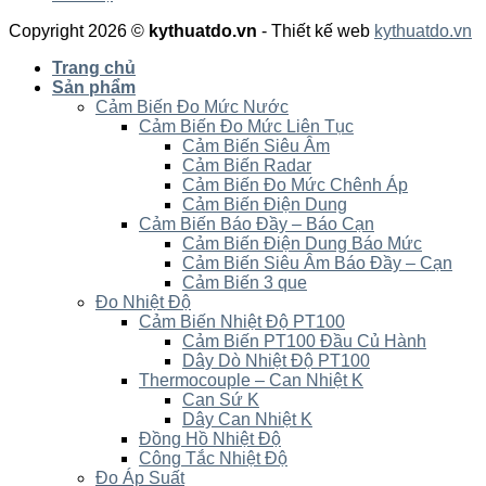
Copyright 2026 ©
kythuatdo.vn
- Thiết kế web
kythuatdo.vn
Trang chủ
Sản phẩm
Cảm Biến Đo Mức Nước
Cảm Biến Đo Mức Liên Tục
Cảm Biến Siêu Âm
Cảm Biến Radar
Cảm Biến Đo Mức Chênh Áp
Cảm Biến Điện Dung
Cảm Biến Báo Đầy – Báo Cạn
Cảm Biến Điện Dung Báo Mức
Cảm Biến Siêu Âm Báo Đầy – Cạn
Cảm Biến 3 que
Đo Nhiệt Độ
Cảm Biến Nhiệt Độ PT100
Cảm Biến PT100 Đầu Củ Hành
Dây Dò Nhiệt Độ PT100
Thermocouple – Can Nhiệt K
Can Sứ K
Dây Can Nhiệt K
Đồng Hồ Nhiệt Độ
Công Tắc Nhiệt Độ
Đo Áp Suất