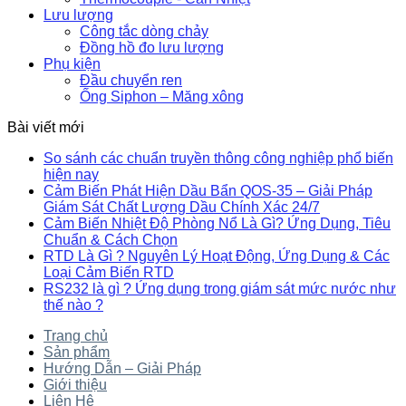
Lưu lượng
Công tắc dòng chảy
Đồng hồ đo lưu lượng
Phụ kiện
Đầu chuyển ren
Ống Siphon – Măng xông
Bài viết mới
So sánh các chuẩn truyền thông công nghiệp phổ biến
hiện nay
Cảm Biến Phát Hiện Dầu Bẩn QOS-35 – Giải Pháp
Giám Sát Chất Lượng Dầu Chính Xác 24/7
Cảm Biến Nhiệt Độ Phòng Nổ Là Gì? Ứng Dụng, Tiêu
Chuẩn & Cách Chọn
RTD Là Gì ? Nguyên Lý Hoạt Động, Ứng Dụng & Các
Loại Cảm Biến RTD
RS232 là gì ? Ứng dụng trong giám sát mức nước như
thế nào ?
Trang chủ
Sản phẩm
Hướng Dẫn – Giải Pháp
Giới thiệu
Liên Hệ