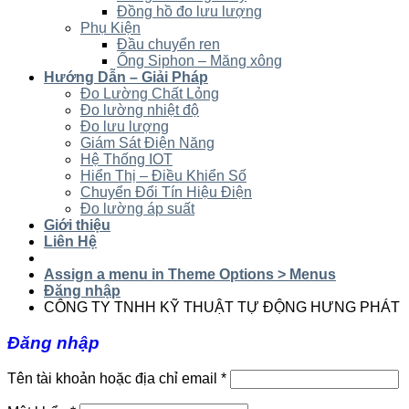
Đồng hồ đo lưu lượng
Phụ Kiện
Đầu chuyển ren
Ống Siphon – Măng xông
Hướng Dẫn – Giải Pháp
Đo Lường Chất Lỏng
Đo lường nhiệt độ
Đo lưu lượng
Giám Sát Điện Năng
Hệ Thống IOT
Hiển Thị – Điều Khiển Số
Chuyển Đổi Tín Hiệu Điện
Đo lường áp suất
Giới thiệu
Liên Hệ
Assign a menu in Theme Options > Menus
Đăng nhập
CÔNG TY TNHH KỸ THUẬT TỰ ĐỘNG HƯNG PHÁT
Đăng nhập
Tên tài khoản hoặc địa chỉ email
*