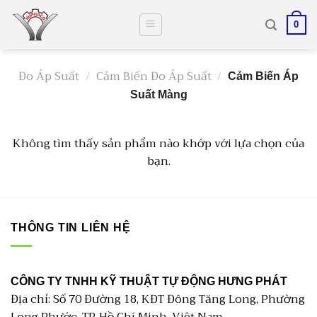
Skip
to
0
content
Đo Áp Suất
/
Cảm Biến Đo Áp Suất
/
Cảm Biến Áp
Suất Màng
Không tìm thấy sản phẩm nào khớp với lựa chọn của
bạn.
THÔNG TIN LIÊN HỆ
CÔNG TY TNHH KỸ THUẬT TỰ ĐỘNG HƯNG PHÁT
Địa chỉ: Số 70 Đường 18, KĐT Đông Tăng Long, Phường
Long Phước, TP. Hồ Chí Minh, Việt Nam.