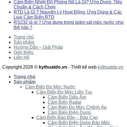
Cảm Biến Nhiệt Độ Phòng Nổ Là Gì? Ứng Dụng, Tiêu
Chuẩn & Cách Chọn
RTD Là Gì ? Nguyên Lý Hoạt Động, Ứng Dụng & Các
Loại Cảm Biến RTD
RS232 là gì ? Ứng dụng trong giám sát mức nước như
thế nào ?
Trang chủ
Sản phẩm
Hướng Dẫn – Giải Pháp
Giới thiệu
Liên Hệ
Copyright 2026 ©
kythuatdo.vn
- Thiết kế web
kythuatdo.vn
Trang chủ
Sản phẩm
Cảm Biến Đo Mức Nước
Cảm Biến Đo Mức Liên Tục
Cảm Biến Siêu Âm
Cảm Biến Radar
Cảm Biến Đo Mức Chênh Áp
Cảm Biến Điện Dung
Cảm Biến Báo Đầy – Báo Cạn
Cảm Biến Điện Dung Báo Mức