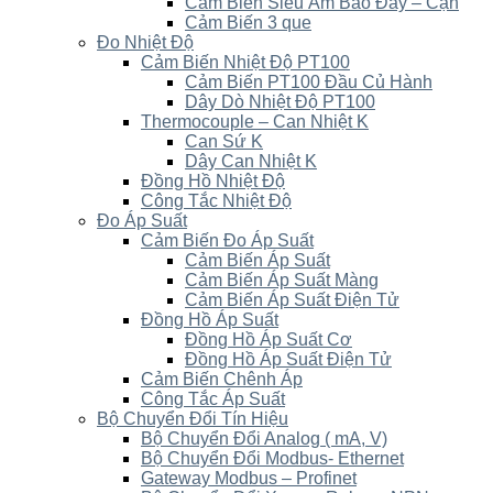
Cảm Biến Siêu Âm Báo Đầy – Cạn
Cảm Biến 3 que
Đo Nhiệt Độ
Cảm Biến Nhiệt Độ PT100
Cảm Biến PT100 Đầu Củ Hành
Dây Dò Nhiệt Độ PT100
Thermocouple – Can Nhiệt K
Can Sứ K
Dây Can Nhiệt K
Đồng Hồ Nhiệt Độ
Công Tắc Nhiệt Độ
Đo Áp Suất
Cảm Biến Đo Áp Suất
Cảm Biến Áp Suất
Cảm Biến Áp Suất Màng
Cảm Biến Áp Suất Điện Tử
Đồng Hồ Áp Suất
Đồng Hồ Áp Suất Cơ
Đồng Hồ Áp Suất Điện Tử
Cảm Biến Chênh Áp
Công Tắc Áp Suất
Bộ Chuyển Đổi Tín Hiệu
Bộ Chuyển Đổi Analog ( mA, V)
Bộ Chuyển Đổi Modbus- Ethernet
Gateway Modbus – Profinet