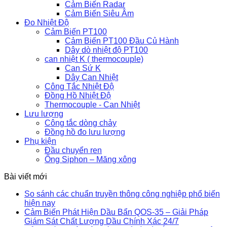
Cảm Biến Radar
Cảm Biến Siêu Âm
Đo Nhiệt Độ
Cảm Biến PT100
Cảm Biến PT100 Đầu Củ Hành
Dây dò nhiệt độ PT100
can nhiệt K ( thermocouple)
Can Sứ K
Dây Can Nhiệt
Công Tắc Nhiệt Độ
Đồng Hồ Nhiệt Độ
Thermocouple - Can Nhiệt
Lưu lượng
Công tắc dòng chảy
Đồng hồ đo lưu lượng
Phụ kiện
Đầu chuyển ren
Ống Siphon – Măng xông
Bài viết mới
So sánh các chuẩn truyền thông công nghiệp phổ biến
hiện nay
Cảm Biến Phát Hiện Dầu Bẩn QOS-35 – Giải Pháp
Giám Sát Chất Lượng Dầu Chính Xác 24/7