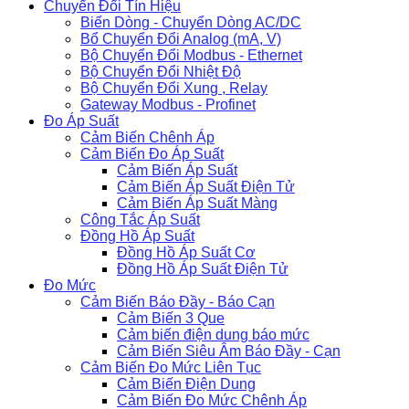
Chuyển Đổi Tín Hiệu
Biến Dòng - Chuyển Dòng AC/DC
Bổ Chuyển Đổi Analog (mA, V)
Bộ Chuyển Đổi Modbus - Ethernet
Bộ Chuyển Đổi Nhiệt Độ
Bộ Chuyển Đổi Xung , Relay
Gateway Modbus - Profinet
Đo Áp Suất
Cảm Biến Chênh Áp
Cảm Biến Đo Áp Suất
Cảm Biến Áp Suất
Cảm Biến Áp Suất Điện Tử
Cảm Biến Áp Suất Màng
Công Tắc Áp Suất
Đồng Hồ Áp Suất
Đồng Hồ Áp Suất Cơ
Đồng Hồ Áp Suất Điện Tử
Đo Mức
Cảm Biến Báo Đầy - Báo Cạn
Cảm Biến 3 Que
Cảm biến điện dung báo mức
Cảm Biến Siêu Âm Báo Đầy - Cạn
Cảm Biến Đo Mức Liên Tục
Cảm Biến Điện Dung
Cảm Biến Đo Mức Chênh Áp