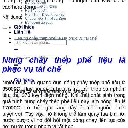
tháng tư vừa rồi tại bang Thüringen của Đức đã đi
Đo lưu lượng
vào hoạt động.
Giám Sát Điện Năng
Hệ Thống IOT
Hiển Thị – Điều Khiển Số
Nội dung:
Chuyển Đổi Tín Hiệu Điện
Đo lường áp suất
Giới thiệu
Liên Hệ
Nung chảy thép phế liệu là phục vụ tái chế
Tìm
kiếm:
Tìm
Nung chảy thép phế liệu là
kiếm:
phục vụ tái chế
0
Giỏ hàng
Nhiệt độ lò hồ quang đun nóng chảy thép phế liệu là
35000C. Hay nói đúng hơn là mỗi tấn thép sản phẩm
Chưa có sản phẩm trong giỏ hàng.
tiêu thụ 370 kWh điện năng. Khí thải phát sinh trong
quá trình nung chảy thép phế liệu này làm nóng lên là
17000C, có thể nghĩ rằng đây là một nguồn nhiệt
tuyệt vời. Tuy vậy, nó không thể làm quay tua bin hơi
nước được vì nó đòi hỏi một dòng chảy liên tục của
hơi nước trong phạm vi rất hẹp.