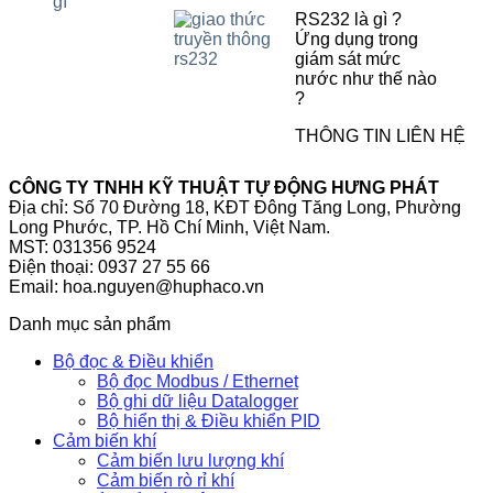
RS232 là gì ?
Ứng dụng trong
giám sát mức
nước như thế nào
?
THÔNG TIN LIÊN HỆ
CÔNG TY TNHH KỸ THUẬT TỰ ĐỘNG HƯNG PHÁT
Địa chỉ: Số 70 Đường 18, KĐT Đông Tăng Long, Phường
Long Phước, TP. Hồ Chí Minh, Việt Nam.
MST: 031356 9524
Điện thoại: 0937 27 55 66
Email: hoa.nguyen@huphaco.vn
Danh mục sản phẩm
Bộ đọc & Điều khiển
Bộ đọc Modbus / Ethernet
Bộ ghi dữ liệu Datalogger
Bộ hiển thị & Điều khiển PID
Cảm biến khí
Cảm biến lưu lượng khí
Cảm biến rò rỉ khí