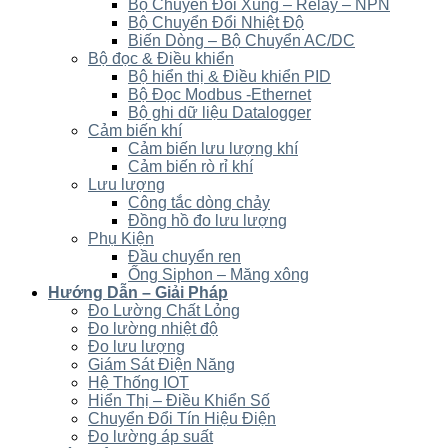
Bộ Chuyển Đổi Xung – Relay – NPN
Bộ Chuyển Đổi Nhiệt Độ
Biến Dòng – Bộ Chuyển AC/DC
Bộ đọc & Điều khiển
Bộ hiển thị & Điều khiển PID
Bộ Đọc Modbus -Ethernet
Bộ ghi dữ liệu Datalogger
Cảm biến khí
Cảm biến lưu lượng khí
Cảm biến rò rỉ khí
Lưu lượng
Công tắc dòng chảy
Đồng hồ đo lưu lượng
Phụ Kiện
Đầu chuyển ren
Ống Siphon – Măng xông
Hướng Dẫn – Giải Pháp
Đo Lường Chất Lỏng
Đo lường nhiệt độ
Đo lưu lượng
Giám Sát Điện Năng
Hệ Thống IOT
Hiển Thị – Điều Khiển Số
Chuyển Đổi Tín Hiệu Điện
Đo lường áp suất