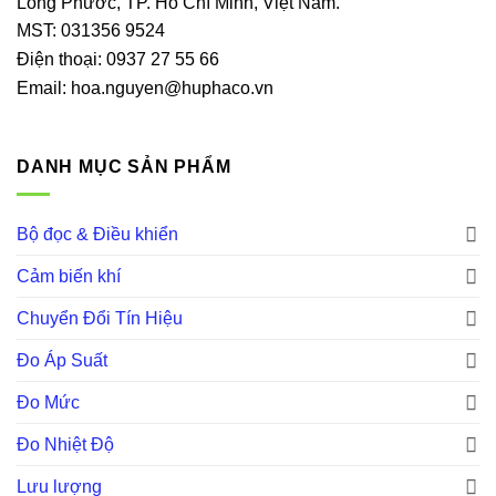
Long Phước, TP. Hồ Chí Minh, Việt Nam.
MST: 031356 9524
Điện thoại: 0937 27 55 66
Email: hoa.nguyen@huphaco.vn
DANH MỤC SẢN PHẨM
Bộ đọc & Điều khiển
Cảm biến khí
Chuyển Đổi Tín Hiệu
Đo Áp Suất
Đo Mức
Đo Nhiệt Độ
Lưu lượng