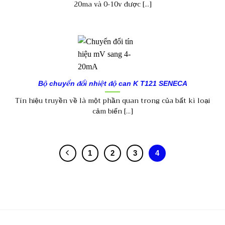
20ma và 0-10v được [...]
Bộ chuyển đổi nhiệt độ can K T121 SENECA
Tín hiệu truyền về là một phần quan trong của bất kì loại
cảm biến [...]
1
2
3
4