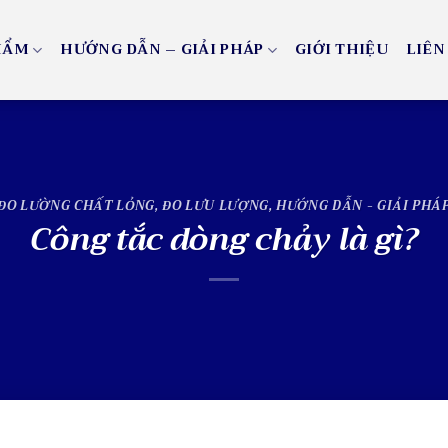
HẨM
HƯỚNG DẪN – GIẢI PHÁP
GIỚI THIỆU
LIÊN
ĐO LƯỜNG CHẤT LỎNG
,
ĐO LƯU LƯỢNG
,
HƯỚNG DẪN - GIẢI PHÁ
Công tắc dòng chảy là gì?