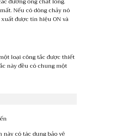
các đường ống chất lỏng.
 mất. Nếu có dòng chảy nó
ỉ xuất được tín hiệu ON và
một loại công tắc được thiết
tắc này đều có chung một
iến
n này có tác dụng bảo vệ