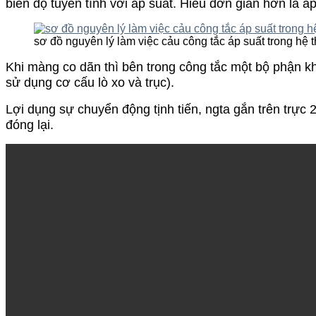
biên độ tuyến tính với áp suất. Hiểu đơn giản hơn là á
sơ đồ nguyên lý làm việc cảu công tắc áp suất trong hệ 
Khi màng co dãn thì bên trong công tắc một bộ phận kh
sử dụng cơ cấu lò xo và trục).
Lợi dụng sự chuyển động tịnh tiến, ngta gắn trên trực 
đóng lại.