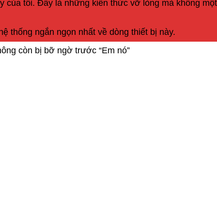
y của tôi. Đây là những kiến thức vỡ lòng mà không một 
 hệ thống ngắn ngọn nhất về dòng thiết bị này.
hông còn bị bỡ ngờ trước “Em nó”