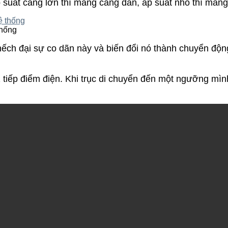
p suất càng lớn thì màng càng dãn, áp suất nhỏ thì màng 
thống
ếch đại sự co dãn này và biến đổi nó thành chuyển động
2 tiếp điểm điện. Khi trục di chuyển đến một ngưỡng mình