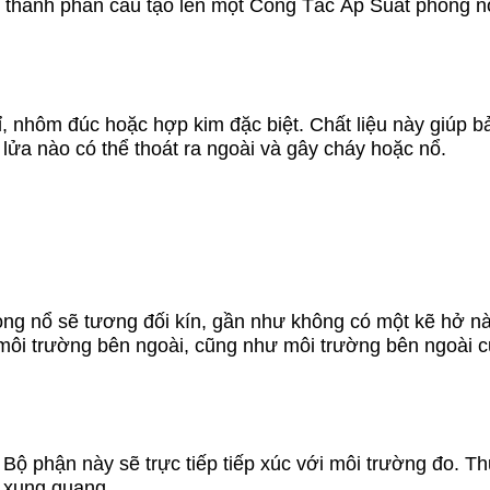
g thành phần cấu tạo lên một Công Tắc Áp Suất phòng n
, nhôm đúc hoặc hợp kim đặc biệt. Chất liệu này giúp b
lửa nào có thể thoát ra ngoài và gây cháy hoặc nổ.
òng nổ sẽ tương đối kín, gần như không có một kẽ hở nào
i môi trường bên ngoài, cũng như môi trường bên ngoài
Bộ phận này sẽ trực tiếp tiếp xúc với môi trường đo. Th
 xung quang.