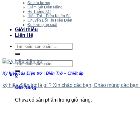
Đo lưu lượng
Giám Sát Điện Năng
Hệ Thống IOT
Hiển Thị – Điều Khiển Số
Chuyển Đổi Tín Hiệu Điện
Đo lường áp suất
Giới thiệu
Liên Hệ
Tìm
kiếm:
Tìm
kiếm:
Ký hiệu của Điện trở | Biến Trở – Chiết áp
0
ký hiệu điện trở là gì ? Xin chào các bạn, Chào mùng các bạn [.
Giỏ hàng
Chưa có sản phẩm trong giỏ hàng.